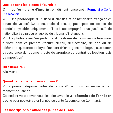
Quelles sont les pièces à fournir ?
Ø
Le
formulaire d’inscription
dûment renseigné :
Formulaire Cerfa
n°12669*01
Ø
Une photocopie d’
un titre d’identité
et de nationalité française en
cours de validité (Carte nationale d’identité, passeport ou permis de
conduire (valable uniquement s’il est accompagné d’un justificatif de
nationalité à se procurer auprès du tribunal d’instance)).
Ø
U
ne photocopie d’
un justificatif de domicile
de moins de trois mois
à votre nom et prénom (facture d\'eau, d\'électricité, de gaz ou de
téléphone, quittance de loyer émanant d\'un organisme logeur, attestation
d\'assurance du logement, acte de propriété ou contrat de location, avis
d\'imposition)
Où s’inscrire ?
A la Mairie.
Quand demander son inscription ?
Vous pouvez déposer votre demande d’inscription en mairie à tout
moment de l’année.
Cependant vous devez vous inscrire avant le
31 décembre de l’année en
cours
pour pouvoir voter l’année suivante (à compter du 1er mars).
Les inscriptions d’office des jeunes de 18 ans